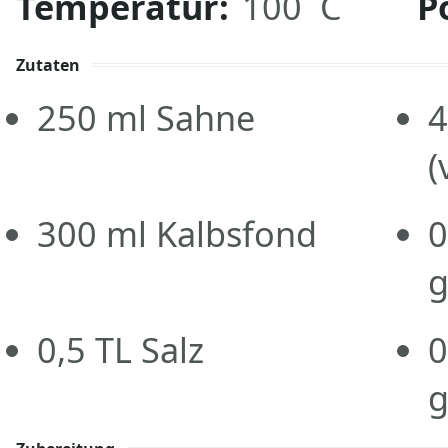
Temperatur:
100 C
P
Zutaten
250
ml
Sahne
4
(
300
ml
Kalbsfond
0
g
0,5
TL
Salz
0
g