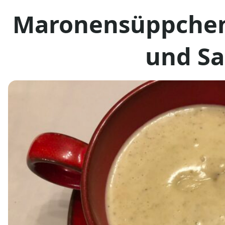
Maronensüppchen
und S