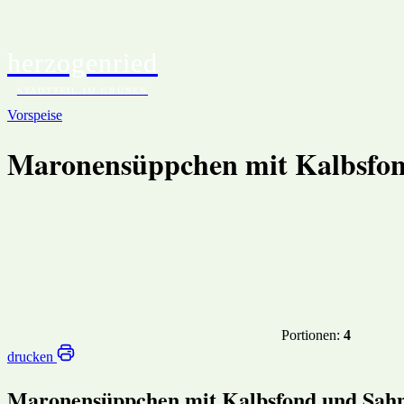
herzogenried
START
BEITRÄGE
EV
STADTTEIL IM GRÜNEN
Vorspeise
Maronensüppchen mit Kalbsfo
Portionen:
4
drucken
Maronensüppchen mit Kalbsfond und Sah