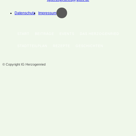
Datenschutz
Impressum
START
BEITRÄGE
EVENTS
DAS HERZOGENRIED
STADTTEILPLAN
REZEPTE
GESCHICHTEN
© Copyright IG Herzogenried