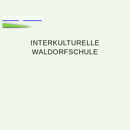
herzogenried
INTERKULTURELLE
WALDORFSCHULE
ATELIER KUNST UND NATUR
BIBLIOTHEK HERZOGENRIED
EINLADUNG
FÖRDERVEREIN STADTBIBLIOTHEK
GARTENFREUNDE
IGH
IGMH
JUZ FRIEDRICH DÜRR
KÄTHE-KOLLWITZ-GRUNDSCHULE
KÜCHENPLAUDEREI
KULTURPOINT
MITMACHEN