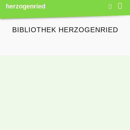
herzogenried
BIBLIOTHEK HERZOGENRIED
ATELIER KUNST UND NATUR
EINLADUNG
FÖRDERVEREIN STADT