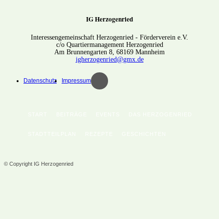
IG Herzogenried
Interessengemeinschaft Herzogenried - Förderverein e.V.
c/o Quartiermanagement Herzogenried
Am Brunnengarten 8, 68169 Mannheim
igherzogenried@gmx.de
Datenschutz
Impressum
START
BEITRÄGE
EVENTS
DAS HERZOGENRIED
STADTTEILPLAN
REZEPTE
GESCHICHTEN
© Copyright IG Herzogenried