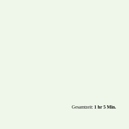
ENTS
DAS HERZOGENRIED
STADTTEILPLAN
REZE
Gesamtzeit:
1 hr 5 Min.