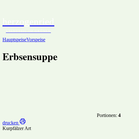
herzogenried
START
BEITRÄGE
EV
STADTTEIL IM GRÜNEN
Hauptspeise
Vorspeise
Erbsensuppe
Portionen:
4
drucken
Kurpfälzer Art