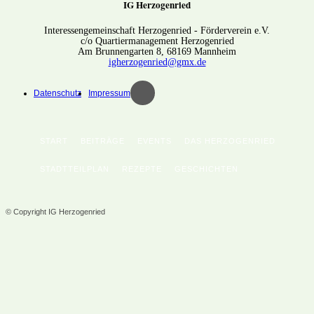
IG Herzogenried
Interessengemeinschaft Herzogenried - Förderverein e.V.
c/o Quartiermanagement Herzogenried
Am Brunnengarten 8, 68169 Mannheim
igherzogenried@gmx.de
Datenschutz
Impressum
START
BEITRÄGE
EVENTS
DAS HERZOGENRIED
STADTTEILPLAN
REZEPTE
GESCHICHTEN
© Copyright IG Herzogenried