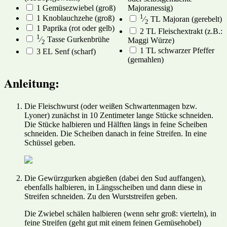
1
Gemüsezwiebel
(groß)
Majoranessig)
1
1
Knoblauchzehe
(groß)
⁄
TL
Majoran
(gerebelt)
2
1
Paprika
(rot oder gelb)
2
TL
Fleischextrakt
(z.B.:
1
⁄
Tasse
Gurkenbrühe
Maggi Würze)
2
1
TL
schwarzer Pfeffer
3
EL
Senf
(scharf)
(gemahlen)
Anleitung:
Die Fleischwurst (oder weißen Schwartenmagen bzw.
Lyoner) zunächst in 10 Zentimeter lange Stücke schneiden.
Die Stücke halbieren und Hälften längs in feine Scheiben
schneiden. Die Scheiben danach in feine Streifen. In eine
Schüssel geben.
Die Gewürzgurken abgießen (dabei den Sud auffangen),
ebenfalls halbieren, in Längsscheiben und dann diese in
Streifen schneiden. Zu den Wurststreifen geben.
Die Zwiebel schälen halbieren (wenn sehr groß: vierteln), in
feine Streifen (geht gut mit einem feinen Gemüsehobel)