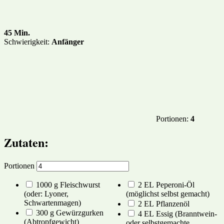
45 Min.
Schwierigkeit:
Anfänger
Portionen:
4
Zutaten:
Portionen
1000
g
Fleischwurst
2
EL
Peperoni-Öl
(oder: Lyoner,
(möglichst selbst gemacht)
Schwartenmagen)
2
EL
Pflanzenöl
300
g
Gewürzgurken
4
EL
Essig
(Branntwein-
(Abtropfgewicht)
oder selbstgemachte