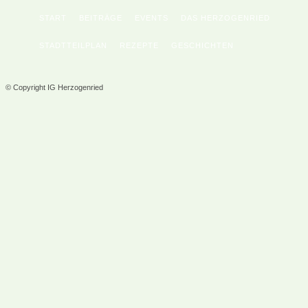
START
BEITRÄGE
EVENTS
DAS HERZOGENRIED
STADTTEILPLAN
REZEPTE
GESCHICHTEN
© Copyright IG Herzogenried