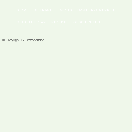
START
BEITRÄGE
EVENTS
DAS HERZOGENRIED
STADTTEILPLAN
REZEPTE
GESCHICHTEN
© Copyright IG Herzogenried