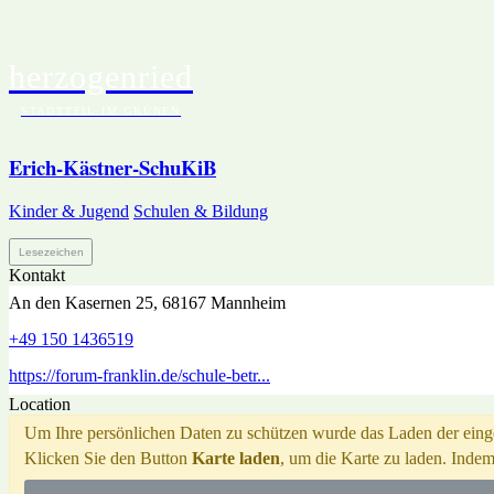
herzogenried
START
BEITRÄGE
EV
STADTTEIL IM GRÜNEN
Erich-Kästner-SchuKiB
Kinder & Jugend
Schulen & Bildung
Lesezeichen
Kontakt
An den Kasernen 25, 68167 Mannheim
+49 150 1436519
https://forum-franklin.de/schule-betr...
Location
Um Ihre persönlichen Daten zu schützen wurde das Laden der einge
Klicken Sie den Button
Karte laden
, um die Karte zu laden. Inde