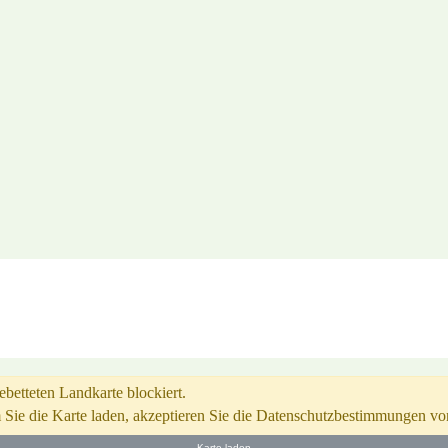
ENTS
DAS HERZOGENRIED
STADTTEILPLAN
REZE
betteten Landkarte blockiert.
m Sie die Karte laden, akzeptieren Sie die Datenschutzbestimmungen v
Karte laden