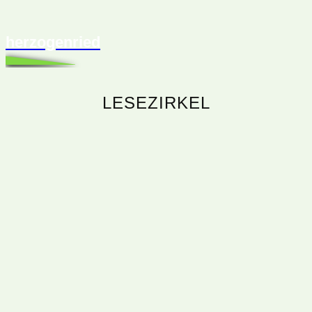
herzogenried
LESEZIRKEL
ATELIER KUNST UND NATUR
BEITRÄGE
BIBLIOTHEK HERZOGENRIED
BILDUNG, KULTUR, MINT
EINLADUNG
FÖRDERVEREIN STADTBIBLIOTHEK
GARTENFREUNDE
GESCHICHTEN AUS DEM HERZOGENRIED
IGH
IGMH
INTERKULTURELLE WALDORFSCHULE
JUZ FRIEDRICH DÜRR
KÄTHE-KOLLWITZ-GRUNDSCHULE
KÜCHENPLAUDEREI