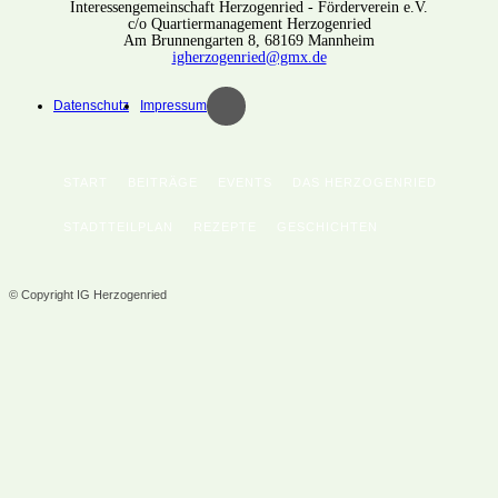
Interessengemeinschaft Herzogenried - Förderverein e.V.
c/o Quartiermanagement Herzogenried
Am Brunnengarten 8, 68169 Mannheim
igherzogenried@gmx.de
Datenschutz
Impressum
START
BEITRÄGE
EVENTS
DAS HERZOGENRIED
STADTTEILPLAN
REZEPTE
GESCHICHTEN
© Copyright IG Herzogenried