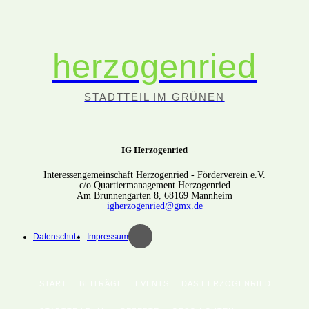
herzogenried
STADTTEIL IM GRÜNEN
IG Herzogenried
Interessengemeinschaft Herzogenried - Förderverein e.V.
c/o Quartiermanagement Herzogenried
Am Brunnengarten 8, 68169 Mannheim
igherzogenried@gmx.de
Datenschutz
Impressum
START
BEITRÄGE
EVENTS
DAS HERZOGENRIED