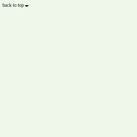
back to top