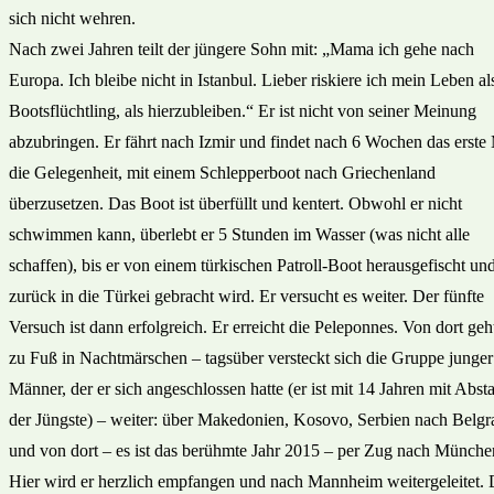
sich nicht wehren.
Nach zwei Jahren teilt der jüngere Sohn mit: „Mama ich gehe nach
Europa. Ich bleibe nicht in Istanbul. Lieber riskiere ich mein Leben al
Bootsflüchtling, als hierzubleiben.“ Er ist nicht von seiner Meinung
abzubringen. Er fährt nach Izmir und findet nach 6 Wochen das erste
die Gelegenheit, mit einem Schlepperboot nach Griechenland
überzusetzen. Das Boot ist überfüllt und kentert. Obwohl er nicht
schwimmen kann, überlebt er 5 Stunden im Wasser (was nicht alle
schaffen), bis er von einem türkischen Patroll-Boot herausgefischt un
zurück in die Türkei gebracht wird. Er versucht es weiter. Der fünfte
Versuch ist dann erfolgreich. Er erreicht die Peleponnes. Von dort geh
zu Fuß in Nachtmärschen – tagsüber versteckt sich die Gruppe junger
Männer, der er sich angeschlossen hatte (er ist mit 14 Jahren mit Abst
der Jüngste) – weiter: über Makedonien, Kosovo, Serbien nach Belgr
und von dort – es ist das berühmte Jahr 2015 – per Zug nach Münche
Hier wird er herzlich empfangen und nach Mannheim weitergeleitet. 