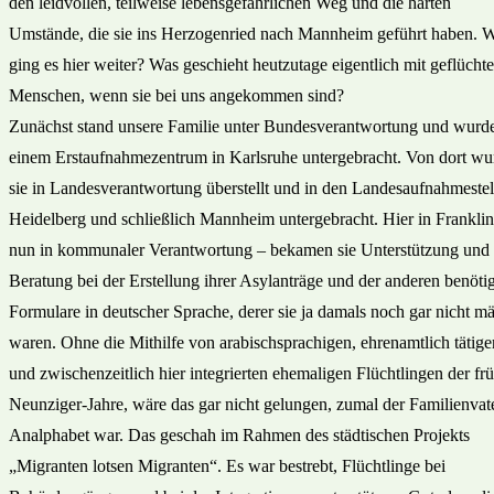
den leidvollen, teilweise lebensgefährlichen Weg und die harten
Umstände, die sie ins Herzogenried nach Mannheim geführt haben. 
ging es hier weiter? Was geschieht heutzutage eigentlich mit geflücht
Menschen, wenn sie bei uns angekommen sind?
Zunächst stand unsere Familie unter Bundesverantwortung und wurde
einem Erstaufnahmezentrum in Karlsruhe untergebracht. Von dort wu
sie in Landesverantwortung überstellt und in den Landesaufnahmestel
Heidelberg und schließlich Mannheim untergebracht. Hier in Franklin
nun in kommunaler Verantwortung – bekamen sie Unterstützung und
Beratung bei der Erstellung ihrer Asylanträge und der anderen benöti
Formulare in deutscher Sprache, derer sie ja damals noch gar nicht m
waren. Ohne die Mithilfe von arabischsprachigen, ehrenamtlich tätige
und zwischenzeitlich hier integrierten ehemaligen Flüchtlingen der fr
Neunziger-Jahre, wäre das gar nicht gelungen, zumal der Familienvat
Analphabet war. Das geschah im Rahmen des städtischen Projekts
„Migranten lotsen Migranten“. Es war bestrebt, Flüchtlinge bei