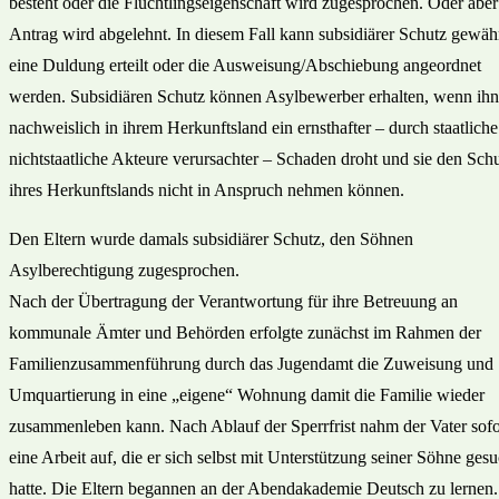
besteht oder die Flüchtlingseigenschaft wird zugesprochen. Oder aber
Antrag wird abgelehnt. In diesem Fall kann subsidiärer Schutz gewähr
eine Duldung erteilt oder die Ausweisung/Abschiebung angeordnet
werden. Subsidiären Schutz können Asylbewerber erhalten, wenn ih
nachweislich in ihrem Herkunftsland ein ernsthafter – durch staatliche
nichtstaatliche Akteure verursachter – Schaden droht und sie den Sch
ihres Herkunftslands nicht in Anspruch nehmen können.
Den Eltern wurde damals subsidiärer Schutz, den Söhnen
Asylberechtigung zugesprochen.
Nach der Übertragung der Verantwortung für ihre Betreuung an
kommunale Ämter und Behörden erfolgte zunächst im Rahmen der
Familienzusammenführung durch das Jugendamt die Zuweisung und
Umquartierung in eine „eigene“ Wohnung damit die Familie wieder
zusammenleben kann. Nach Ablauf der Sperrfrist nahm der Vater sofo
eine Arbeit auf, die er sich selbst mit Unterstützung seiner Söhne gesu
hatte. Die Eltern begannen an der Abendakademie Deutsch zu lernen