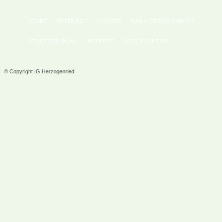
START
BEITRÄGE
EVENTS
DAS HERZOGENRIED
STADTTEILPLAN
REZEPTE
GESCHICHTEN
© Copyright IG Herzogenried