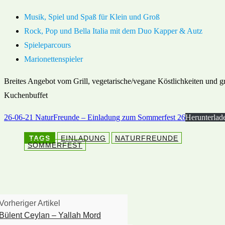
Musik, Spiel und Spaß für Klein und Groß
Rock, Pop und Bella Italia mit dem Duo Kapper & Autz
Spieleparcours
Marionettenspieler
Breites Angebot vom Grill, vegetarische/vegane Köstlichkeiten und g
Kuchenbuffet
26-06-21 NaturFreunde – Einladung zum Sommerfest 26
Herunterlad
TAGS
EINLADUNG
NATURFREUNDE
SOMMERFEST
Vorheriger Artikel
Bülent Ceylan – Yallah Mord