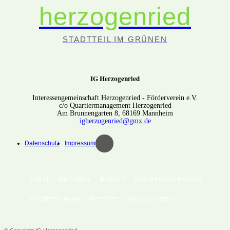
herzogenried
STADTTEIL IM GRÜNEN
IG Herzogenried
Interessengemeinschaft Herzogenried - Förderverein e.V.
c/o Quartiermanagement Herzogenried
Am Brunnengarten 8, 68169 Mannheim
igherzogenried@gmx.de
Datenschutz
Impressum
START
BEITRÄGE
EVENTS
DAS HERZOGENRIED
STADTTEILPLAN
REZEPTE
GESCHICHTEN